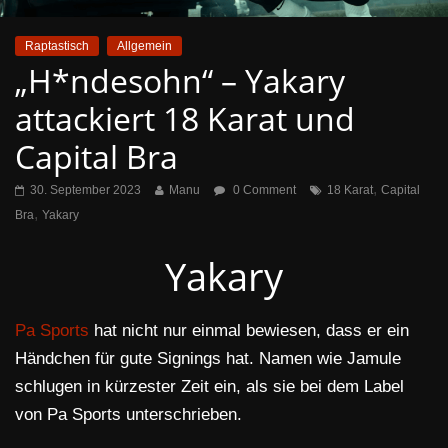
Raptastisch
Allgemein
„H*ndesohn“ – Yakary
attackiert 18 Karat und
Capital Bra
,
30. September 2023
Manu
0 Comment
18 Karat
Capital
,
Bra
Yakary
Yakary
Pa Sports
hat nicht nur einmal bewiesen, dass er ein
Händchen für gute Signings hat. Namen wie Jamule
schlugen in kürzester Zeit ein, als sie bei dem Label
von Pa Sports unterschrieben.