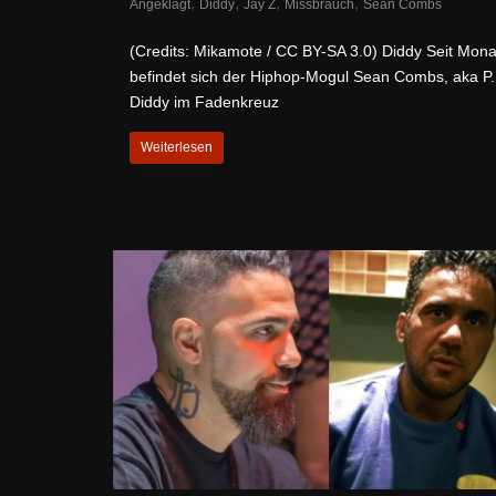
,
,
,
,
Angeklagt
Diddy
Jay Z
Missbrauch
Sean Combs
(Credits: Mikamote / CC BY-SA 3.0) Diddy Seit Mon
befindet sich der Hiphop-Mogul Sean Combs, aka P.
Diddy im Fadenkreuz
Weiterlesen