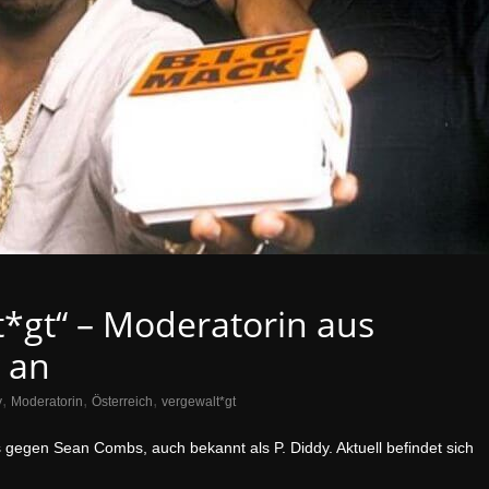
t*gt“ – Moderatorin aus
y an
,
,
,
y
Moderatorin
Österreich
vergewalt*gt
 gegen Sean Combs, auch bekannt als P. Diddy. Aktuell befindet sich