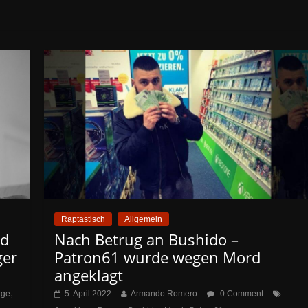
Raptastisch
Allgemein
rd
Nach Betrug an Bushido –
ger
Patron61 wurde wegen Mord
angeklagt
,
ige
5. April 2022
Armando Romero
0 Comment