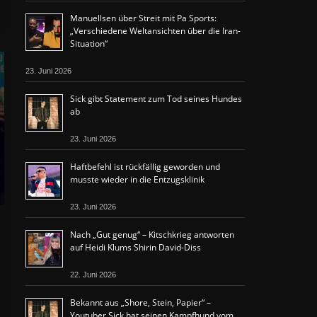
Manuellsen über Streit mit Pa Sports:
„Verschiedene Weltansichten über die Iran-
Situation“
23. Juni 2026
Sick gibt Statement zum Tod seines Hundes
ab
23. Juni 2026
Haftbefehl ist rückfällig geworden und
musste wieder in die Entzugsklinik
23. Juni 2026
Nach „Gut genug“ – Kitschkrieg antworten
auf Heidi Klums Shirin David-Diss
22. Juni 2026
Bekannt aus „Shore, Stein, Papier“ –
Youtuber Sick hat seinen Kampfhund vom