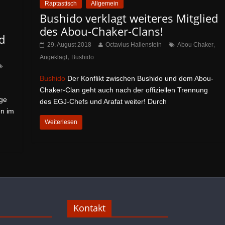
Raptastisch
Allgemein
Bushido verklagt weiteres Mitglied
des Abou-Chaker-Clans!
d
,
29. August 2018
Octavius Hallenstein
Abou Chaker
,
Angeklagt
Bushido
Bushido
Der Konflikt zwischen Bushido und dem Abou-
Chaker-Clan geht auch nach der offiziellen Trennung
ge
des EGJ-Chefs und Arafat weiter! Durch
en im
Weiterlesen
Kontakt