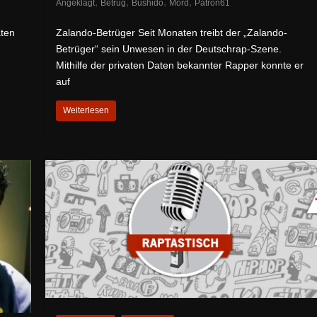
,
,
,
,
Angeklagt
Betrug
Bushido
Mord
Patron61
aten
Zalando-Betrüger Seit Monaten treibt der „Zalando-
Betrüger“ sein Unwesen in der Deutschrap-Szene.
Mithilfe der privaten Daten bekannter Rapper konnte er
auf
Weiterlesen