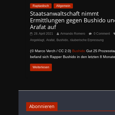
Raptastisch
Allgemein
Staatsanwaltschaft nimmt
Ermittlungen gegen Bushido un
Arafat auf
28. April 2021
Armando Romero
0 Comment
,
,
,
Angeklagt
Arafat
Bushido
räuberische Erpressung
(© Marco Verch / CC 2.0)
Bushido
Gut 25 Prozessta
befand sich Rapper Bushido in den letzten 8 Monat
Weiterlesen
Abonnieren