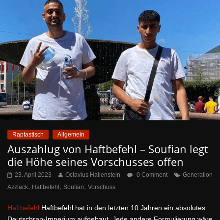
Raptastisch
Allgemein
Auszahlug von Haftbefehl – Soufian legt
die Höhe seines Vorschusses offen
23. April 2023
Octavius Hallenstein
0 Comment
Generation
,
,
,
Azzlack
Haftbefehl
Soufian
Vorschuss
Haftbefehl
Haftbefehl hat in den letzten 10 Jahren ein absolutes
Deutschrap-Imperium aufgebaut. Jede andere Formulierung wäre