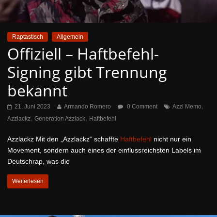
Raptastisch
Allgemein
Offiziell – Haftbefehl-
Signing gibt Trennung
bekannt
,
21. Juni 2023
Armando Romero
0 Comment
Azzi Memo
,
,
Azzlackz
Generation Azzlack
Haftbefehl
Azzlackz Mit den „Azzlackz“ schaffte
Haftbefehl
nicht nur ein
Movement, sondern auch eines der einflussreichsten Labels im
Deutschrap, was die
Weiterlesen