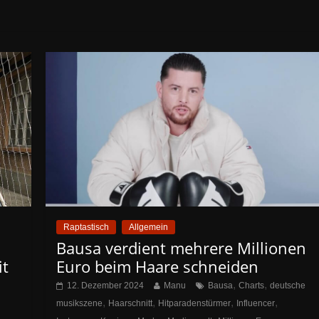
Raptastisch
Allgemein
Bausa verdient mehrere Millionen
it
Euro beim Haare schneiden
,
,
12. Dezember 2024
Manu
Bausa
Charts
deutsche
,
,
,
,
musikszene
Haarschnitt
Hitparadenstürmer
Influencer