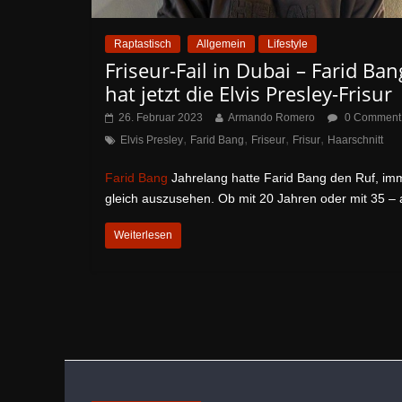
Raptastisch
Allgemein
Lifestyle
Friseur-Fail in Dubai – Farid Ban
hat jetzt die Elvis Presley-Frisur
26. Februar 2023
Armando Romero
0 Comment
,
,
,
,
Elvis Presley
Farid Bang
Friseur
Frisur
Haarschnitt
Farid Bang
Jahrelang hatte Farid Bang den Ruf, im
gleich auszusehen. Ob mit 20 Jahren oder mit 35 –
Weiterlesen