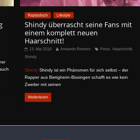
Raptastisch
Lifestyle
g
Shindy überrascht seine Fans mit
einem komplett neuen
Haarschnitt!
,
,
13. Mai 2018
Armando Romero
Frisur
Haarschnitt
Shindy
mer
 auch
Shindy
Shindy ist ein Phänomen für sich selbst – der
Rapper aus Bietigheim-Bissingen schafft es wie kein
Zweiter mit seinen
Weiterlesen