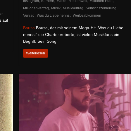
,
,
,
,
,
Instagram
Karriere
Marke
Medienwelt
Millionen Euro
,
,
,
,
Millionenvertrag
Musik
Musikvertrag
Selbstinszenierung
er
,
,
Vertrag
Was du Liebe nennst
Werbeabkommen
s auf
Bausa
Bausa, der mit seinem Mega-Hit „Was du Liebe
nennst“ die Charts eroberte, ist vielen Musikfans ein
Begriff. Sein Song
Weiterlesen