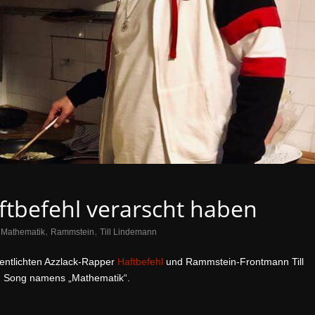
aftbefehl verarscht haben
,
,
,
Mathematik
Rammstein
Till Lindemann
entlichten Azzlack-Rapper
Haftbefehl
und Rammstein-Frontmann Till
n Song namens „Mathematik“.