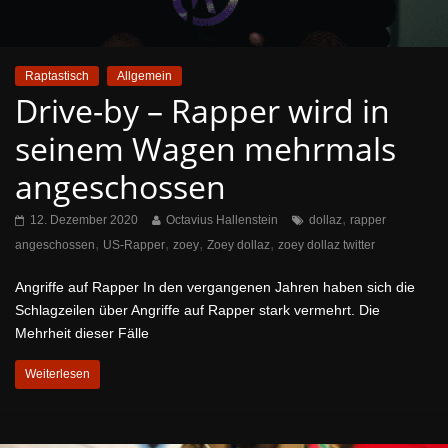
Raptastisch
Allgemein
Drive-by – Rapper wird in
seinem Wagen mehrmals
angeschossen
,
12. Dezember 2020
Octavius Hallenstein
dollaz
rapper
,
,
,
,
angeschossen
US-Rapper
zoey
Zoey dollaz
zoey dollaz twitter
Angriffe auf Rapper In den vergangenen Jahren haben sich die
Schlagzeilen über Angriffe auf Rapper stark vermehrt. Die
Mehrheit dieser Fälle
Weiterlesen