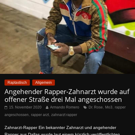
Raptastisch
Allgemein
Angehender Rapper-Zahnarzt wurde auf
offener Straße drei Mal angeschossen
,
,
15. November 2020
Armando Romero
Dr. Rose
Mo3
rapper
,
,
angeschossen
rapper arzt
zahnarzt rapper
Zahnarzt-Rapper Ein bekannter Zahnarzt und angehender
Rapper aus Dallas wurde laut einem kürzlich veröffentlichten