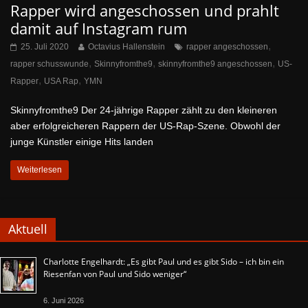
Rapper wird angeschossen und prahlt
damit auf Instagram rum
,
25. Juli 2020
Octavius Hallenstein
rapper angeschossen
,
,
,
rapper schusswunde
Skinnyfromthe9
skinnyfromthe9 angeschossen
US-
,
,
Rapper
USA Rap
YMN
Skinnyfromthe9 Der 24-jährige Rapper zählt zu den kleineren
aber erfolgreicheren Rappern der US-Rap-Szene. Obwohl der
junge Künstler einige Hits landen
Weiterlesen
Aktuell
Charlotte Engelhardt: „Es gibt Paul und es gibt Sido – ich bin ein
Riesenfan von Paul und Sido weniger“
6. Juni 2026