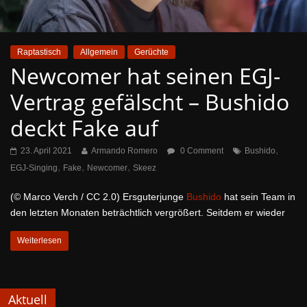
Raptastisch
Allgemein
Gerüchte
Newcomer hat seinen EGJ-
Vertrag gefälscht – Bushido
deckt Fake auf
,
23. April 2021
Armando Romero
0 Comment
Bushido
,
,
,
EGJ-Singing
Fake
Newcomer
Skeez
(© Marco Verch / CC 2.0) Ersguterjunge
Bushido
hat sein Team in
den letzten Monaten beträchtlich vergrößert. Seitdem er wieder
Weiterlesen
Aktuell