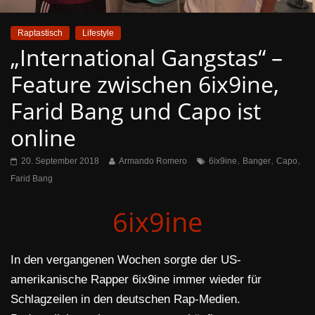
Raptastisch
Lifestyle
„International Gangstas“ –
Feature zwischen 6ix9ine,
Farid Bang und Capo ist
online
,
,
,
20. September 2018
Armando Romero
6ix9ine
Banger
Capo
Farid Bang
6ix9ine
In den vergangenen Wochen sorgte der US-
amerikanische Rapper 6ix9ine immer wieder für
Schlagzeilen in den deutschen Rap-Medien.