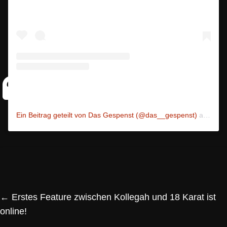
Ein Beitrag geteilt von Das Gespenst (@das__gespenst)
am
Nov 
←
Erstes Feature zwischen Kollegah und 18 Karat ist
online!