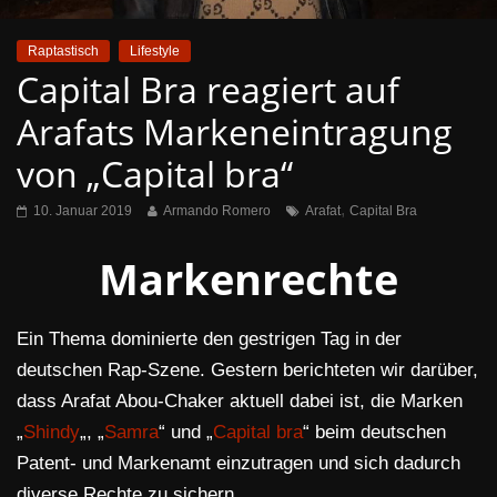
Raptastisch
Lifestyle
Capital Bra reagiert auf
Arafats Markeneintragung
von „Capital bra“
,
10. Januar 2019
Armando Romero
Arafat
Capital Bra
Markenrechte
Ein Thema dominierte den gestrigen Tag in der
deutschen Rap-Szene. Gestern berichteten wir darüber,
dass Arafat Abou-Chaker aktuell dabei ist, die Marken
„
Shindy
„, „
Samra
“ und „
Capital bra
“ beim deutschen
Patent- und Markenamt einzutragen und sich dadurch
diverse Rechte zu sichern.