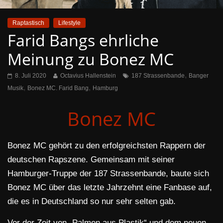
Raptastisch
Lifestyle
Farid Bangs ehrliche
Meinung zu Bonez MC
,
8. Juli 2020
Octavius Hallenstein
187 Strassenbande
Banger
,
,
Musik
Bonez MC. Farid Bang
Hamburg
Bonez MC
Bonez MC gehört zu den erfolgreichsten Rappern der
deutschen Rapszene. Gemeinsam mit seiner
Hamburger-Truppe der 187 Strassenbande, baute sich
Bonez MC über das letzte Jahrzehnt eine Fanbase auf,
die es in Deutschland so nur sehr selten gab.
Vor der Zeit von „Palmen aus Plastik“ und dem neuen