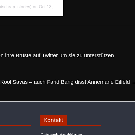
schrap_stories) on
Oct 13, 2020 at 4:31pm PDT
 ihre Brüste auf Twitter um sie zu unterstützen
Kool Savas – auch Farid Bang disst Annemarie Eilfeld
Kontakt
Datenschutzerklärung