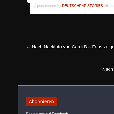
A post shared by
DEUTSCHRAP STORIES
(@deut
←
Nach Nackfoto von Cardi B – Fans zeigen
Nach 
Abonnieren
Raptastisch auf Facebook