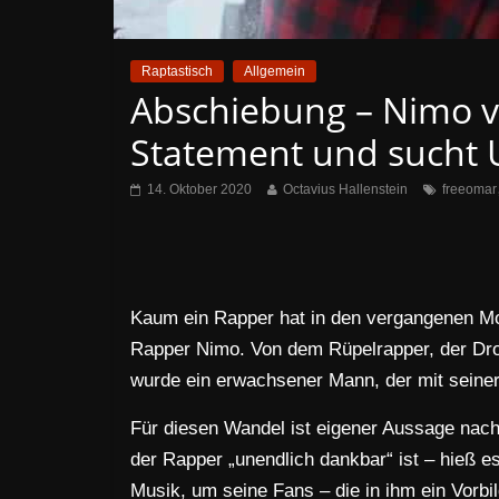
Raptastisch
Allgemein
Abschiebung – Nimo ve
Statement und sucht 
14. Oktober 2020
Octavius Hallenstein
freeomar
Kaum ein Rapper hat in den vergangenen Mo
Rapper Nimo. Von dem Rüpelrapper, der Dro
wurde ein erwachsener Mann, der mit sein
Für diesen Wandel ist eigener Aussage nach 
der Rapper „unendlich dankbar“ ist – hieß e
Musik, um seine Fans – die in ihm ein Vorbil