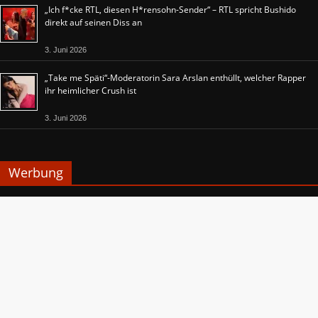
„Ich f*cke RTL, diesen H*rensohn-Sender“ – RTL spricht Bushido
direkt auf seinen Diss an
3. Juni 2026
„Take me Späti“-Moderatorin Sara Arslan enthüllt, welcher Rapper
ihr heimlicher Crush ist
3. Juni 2026
Werbung