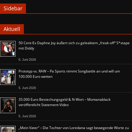
Sidebar
Aktuell
50 Cent-Ex Daphne Joy äußert sich zu geleaktem „freak-off“ S*xtape
mit Diddy
6. Juni 2026
Prototyp vs. RAW – Pa Sports nimmt Songbattle an und will um
100.000 Euro wetten
5. Juni 2026
35.000 Euro Bestechungsgeld & N-Wort – Montanablack
veröffentlicht Statement-Video
5. Juni 2026
„Mein Vater“ – Die Tochter von Loredana sagt bewegende Worte zu