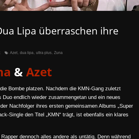
Dua Lipa überraschen ihre
,
,
,
t
Azet
dua lipa
ultra plus
Zuna
na
&
Azet
t die Bombe platzen. Nachdem die KMN-Gang zuletzt
das Duo endlich wieder zusammengetan und ein neues
d der Nachfolger ihres ersten gemeinsamen Albums „Super
-Single den Titel „KMN“ trägt, ist ebenfalls ein klares
n Rapper dennoch alles andere als untätig. Denn während