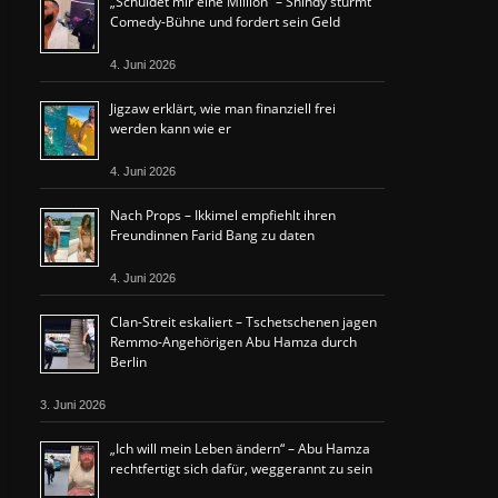
„Schuldet mir eine Million“ – Shindy stürmt
Comedy-Bühne und fordert sein Geld
4. Juni 2026
Jigzaw erklärt, wie man finanziell frei
werden kann wie er
4. Juni 2026
Nach Props – Ikkimel empfiehlt ihren
Freundinnen Farid Bang zu daten
4. Juni 2026
Clan-Streit eskaliert – Tschetschenen jagen
Remmo-Angehörigen Abu Hamza durch
Berlin
3. Juni 2026
„Ich will mein Leben ändern“ – Abu Hamza
rechtfertigt sich dafür, weggerannt zu sein