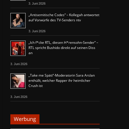
3. Juni 2026
„Antisemitische Codes“ – Kollegah antwortet
auf Vorwürfe des TV-Senders ntv
3. Juni 2026
„Ich f*cke RTL, diesen H*rensohn-Sender“ –
RTL spricht Bushido direkt auf seinen Diss
an
3. Juni 2026
„Take me Späti“-Moderatorin Sara Arslan
enthüllt, welcher Rapper ihr heimlicher
Crush ist
3. Juni 2026
Werbung