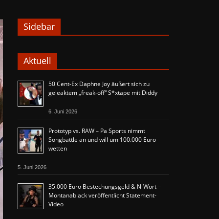
Sidebar
Aktuell
50 Cent-Ex Daphne Joy äußert sich zu
geleaktem „freak-off“ S*xtape mit Diddy
6. Juni 2026
Prototyp vs. RAW – Pa Sports nimmt
Songbattle an und will um 100.000 Euro
wetten
5. Juni 2026
35.000 Euro Bestechungsgeld & N-Wort –
Montanablack veröffentlicht Statement-
Video