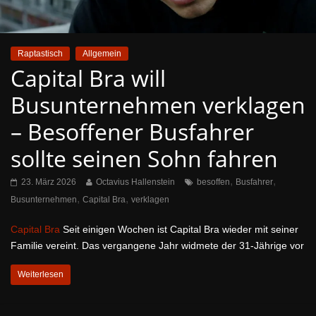
Raptastisch
Allgemein
Capital Bra will
Busunternehmen verklagen
– Besoffener Busfahrer
sollte seinen Sohn fahren
,
,
23. März 2026
Octavius Hallenstein
besoffen
Busfahrer
,
,
Busunternehmen
Capital Bra
verklagen
Capital Bra
Seit einigen Wochen ist Capital Bra wieder mit seiner
Familie vereint. Das vergangene Jahr widmete der 31-Jährige vor
Weiterlesen