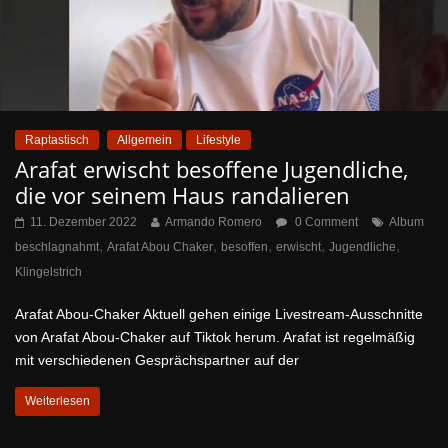
Raptastisch
Allgemein
Lifestyle
Arafat erwischt besoffene Jugendliche,
die vor seinem Haus randalieren
11. Dezember 2022
Armando Romero
0 Comment
Album
,
,
,
,
,
beschlagnahmt
Arafat Abou Chaker
besoffen
erwischt
Jugendliche
Klingelstrich
Arafat Abou-Chaker Aktuell gehen einige Livestream-Ausschnitte
von Arafat Abou-Chaker auf Tiktok herum. Arafat ist regelmäßig
mit verschiedenen Gesprächspartner auf der
Weiterlesen