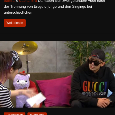
Samra
&
Capital Bra
Da haben sich zwei gefunden! Auch nach
der Trennung von Ersguterjunge und den Singings bei
unterschiedlichen
Weiterlesen
Raptastisch
Interviews