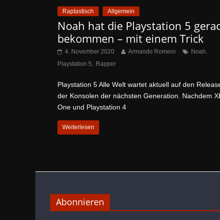
Raptastisch
Allgemein
Noah hat die Playstation 5 gera
bekommen – mit einem Trick
,
4. November 2020
Armando Romero
Noah
,
Playstation 5
Rapper
Playstation 5 Alle Welt wartet aktuell auf den Releas
der Konsolen der nächsten Generation. Nachdem X
One und Playstation 4
Weiterlesen
Abonnieren