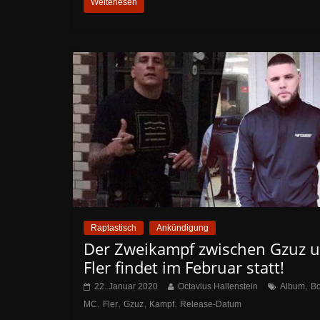
Weiterlesen
Raptastisch
Ankündigung
Der Zweikampf zwischen Gzuz 
Fler findet im Februar statt!
,
22. Januar 2020
Octavius Hallenstein
Album
B
,
,
,
,
MC
Fler
Gzuz
Kampf
Release-Datum