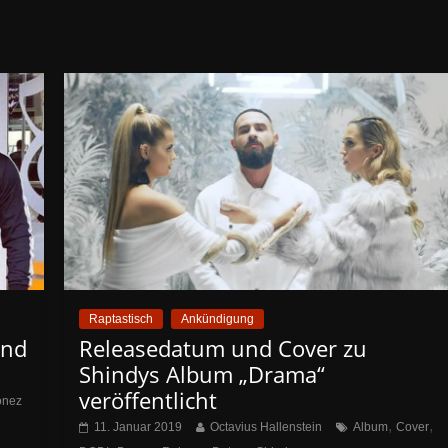
Raptastisch
Ankündigung
und
Releasedatum und Cover zu
Shindys Album „Drama“
veröffentlicht
onez
,
,
11. Januar 2019
Octavius Hallenstein
Album
Cover