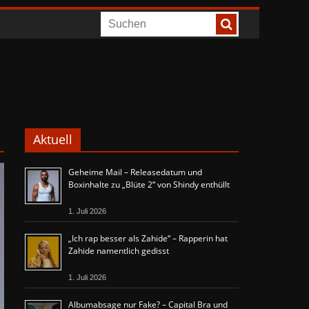
Aktuell
Geheime Mail – Releasedatum und
Boxinhalte zu „Blüte 2“ von Shindy enthüllt
1. Juli 2026
„Ich rap besser als Zahide“ – Rapperin hat
Zahide namentlich gedisst
1. Juli 2026
Albumabsage nur Fake? – Capital Bra und