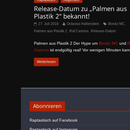
Raptastisch
Allgemein
Release-Datum zu „Palmen aus
Plastik 2“ bekannt!
,
27. Juli 2018
Octavius Hallenstein
Bonez MC
,
,
Palmen aus Plastik 2
Raf Camora
Release-Datum
Palmen aus Plastik 2 Der Hype um
Bonez MC
und
R
Camora
ist endgültig real! Vor wenigen Minuten ka
Weiterlesen
Abonnieren
Raptastisch auf Facebook
Raptastisch auf Instagram