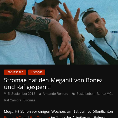
Raptastisch
Lifestyle
Stromae hat den Megahit von Bonez
und Raf gesperrt!
,
,
5. September 2018
Armando Romero
Beste Leben
Bonez MC
,
Raf Camora
Stromae
Mega-Hit Schon vor einigen Wochen, am 18. Juli, veröffentlichten
Bonez MC
und
Raf Camora
im Zuge der Arbeiten an „Palmen