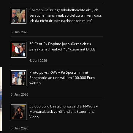
Carmen Geiss legt Alkoholbeichte ab: „Ich
versuche manchmal, so viel zu trinken, dass
ich da nicht drüber nachdenken muss“
6. Juni 2026
50 Cent-Ex Daphne Joy äußert sich zu
geleaktem „freak-off“ S*xtape mit Diddy
6. Juni 2026
Prototyp vs. RAW – Pa Sports nimmt
Songbattle an und will um 100.000 Euro
wetten
5. Juni 2026
35.000 Euro Bestechungsgeld & N-Wort –
Montanablack veröffentlicht Statement-
Video
5. Juni 2026