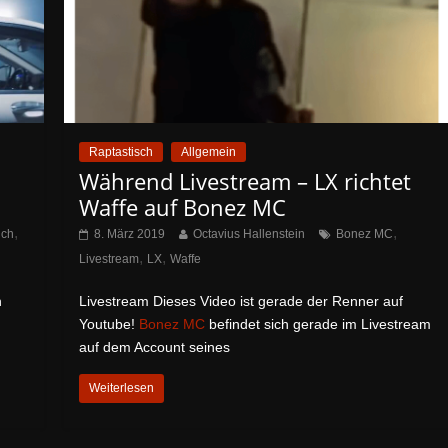
Raptastisch
Allgemein
Während Livestream – LX richtet
Waffe auf Bonez MC
,
,
uch
8. März 2019
Octavius Hallenstein
Bonez MC
,
,
Livestream
LX
Waffe
h
Livestream Dieses Video ist gerade der Renner auf
Youtube!
Bonez MC
befindet sich gerade im Livestream
auf dem Account seines
Weiterlesen