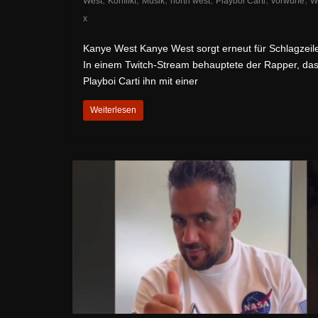
West
Konflikt
Musik
north west
Playboi Carti
vorwürfe
W
x
Kanye West Kanye West sorgt erneut für Schlagzeil
In einem Twitch-Stream behauptete der Rapper, da
Playboi Carti ihn mit einer
Weiterlesen