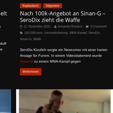
Raptastisch
Allgemein
elt
Nach 100k-Angebot an Sinan-G –
SeroDix zieht die Waffe
11. November 2021
Armando Romero
0 Comment
,
,
,
,
100.000 euro
herausforderung
MMA-Kampf
SeroDix
,
Sinan-G
Waffe
äuft
ne
SeroDix Kürzlich sorgte ein Newcomer mit einer harten
Ansage für Furore. In einem Videostatement wurde
Sinan-G
zu einem MMA-Kampf gegen
Weiterlesen