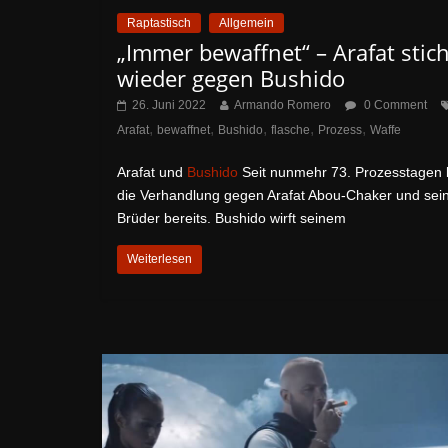
Raptastisch
Allgemein
„Immer bewaffnet“ – Arafat stich
wieder gegen Bushido
26. Juni 2022
Armando Romero
0 Comment
,
,
,
,
,
Arafat
bewaffnet
Bushido
flasche
Prozess
Waffe
Arafat und
Bushido
Seit nunmehr 73. Prozesstagen l
die Verhandlung gegen Arafat Abou-Chaker und sei
Brüder bereits. Bushido wirft seinem
Weiterlesen