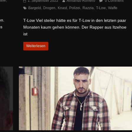
affe
1. September 2022
Armando Romero
0 Comment
,
,
,
,
,
,
Bargeld
Drogen
Knast
Polizei
Razzia
T-Low
Waffe
en.
T-Low Viel steiler hätte es für T-Low in den letzten paar
ss
Monaten kaum gehen können. Der Rapper aus Itzehoe
ist
Weiterlesen