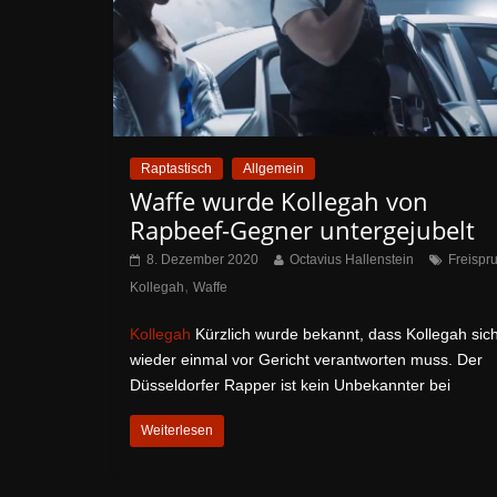
Raptastisch
Allgemein
Waffe wurde Kollegah von
Rapbeef-Gegner untergejubelt
8. Dezember 2020
Octavius Hallenstein
Freispr
,
Kollegah
Waffe
Kollegah
Kürzlich wurde bekannt, dass Kollegah sic
wieder einmal vor Gericht verantworten muss. Der
Düsseldorfer Rapper ist kein Unbekannter bei
Weiterlesen