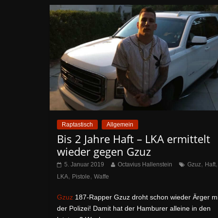
Raptastisch
Allgemein
Bis 2 Jahre Haft – LKA ermittelt
wieder gegen Gzuz
,
,
5. Januar 2019
Octavius Hallenstein
Gzuz
Haft
,
,
LKA
Pistole
Waffe
Gzuz
187-Rapper Gzuz droht schon wieder Ärger mi
der Polizei! Damit hat der Hamburer alleine in den