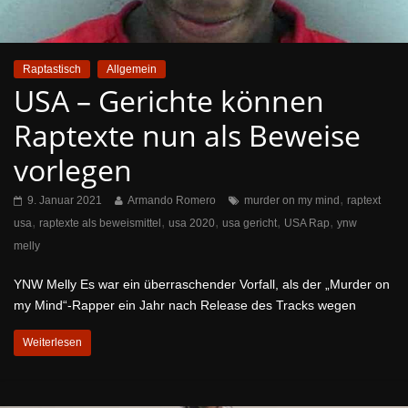
Raptastisch
Allgemein
USA – Gerichte können
Raptexte nun als Beweise
vorlegen
,
9. Januar 2021
Armando Romero
murder on my mind
raptext
,
,
,
,
,
usa
raptexte als beweismittel
usa 2020
usa gericht
USA Rap
ynw
melly
YNW Melly Es war ein überraschender Vorfall, als der „Murder on
my Mind“-Rapper ein Jahr nach Release des Tracks wegen
Weiterlesen