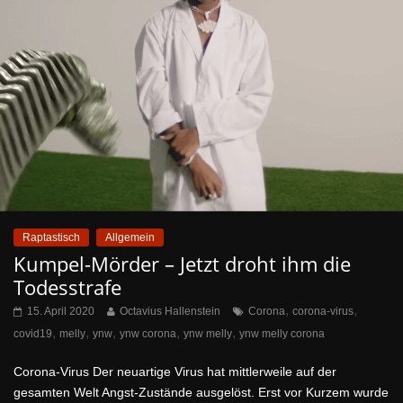
Raptastisch
Allgemein
Kumpel-Mörder – Jetzt droht ihm die
Todesstrafe
,
,
15. April 2020
Octavius Hallenstein
Corona
corona-virus
,
,
,
,
,
covid19
melly
ynw
ynw corona
ynw melly
ynw melly corona
Corona-Virus Der neuartige Virus hat mittlerweile auf der
gesamten Welt Angst-Zustände ausgelöst. Erst vor Kurzem wurde