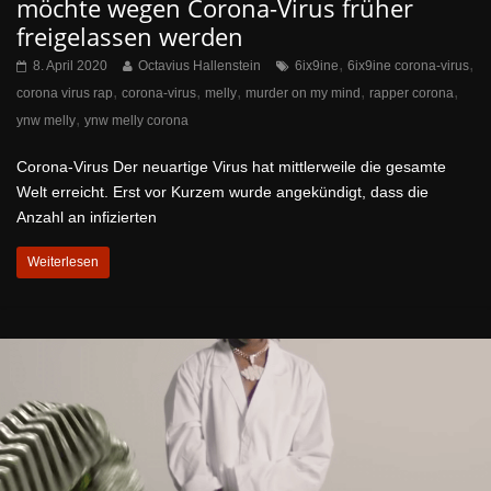
möchte wegen Corona-Virus früher
freigelassen werden
,
,
8. April 2020
Octavius Hallenstein
6ix9ine
6ix9ine corona-virus
,
,
,
,
,
corona virus rap
corona-virus
melly
murder on my mind
rapper corona
,
ynw melly
ynw melly corona
Corona-Virus Der neuartige Virus hat mittlerweile die gesamte
Welt erreicht. Erst vor Kurzem wurde angekündigt, dass die
Anzahl an infizierten
Weiterlesen