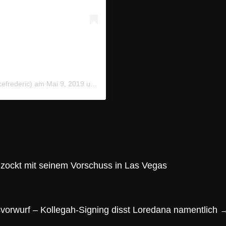
cefrederic) am
Mai 9, 2019 um 2:08 PDT
zockt mit seinem Vorschuss in Las Vegas
vorwurf – Kollegah-Signing disst Loredana namentlich