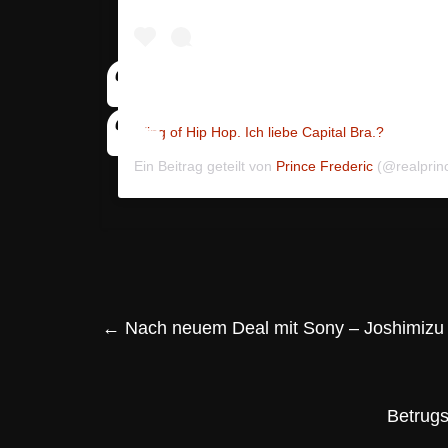
King of Hip Hop. Ich liebe Capital Bra.?
Ein Beitrag geteilt von
Prince Frederic
(@realprin
←
Nach neuem Deal mit Sony – Joshimizu 
Betrugs