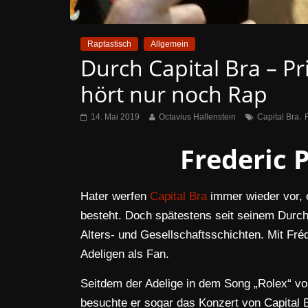
Raptastisch
Allgemein
Durch Capital Bra – Pr
hört nur noch Rap
,
14. Mai 2019
Octavius Hallenstein
Capital Bra
Frederic 
Hater werfen
Capital Bra
immer wieder vor, 
besteht. Doch spätestens seit seinem Durch
Alters- und Gesellschaftsschichten. Mit Fréd
Adeligen als Fan.
Seitdem der Adelige in dem Song „Rolex“ von
besuchte er sogar das Konzert von Capital B