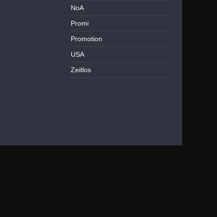
NoA
Promi
Promotion
USA
Zeitlos