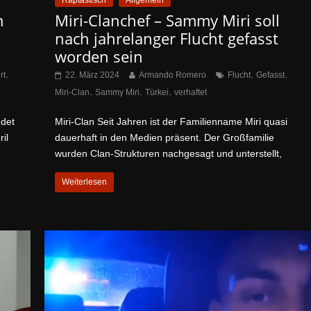
Raptastisch
Allgemein
m
Miri-Clanchef – Sammy Miri soll
nach jahrelanger Flucht gefasst
worden sein
,
,
,
rt
22. März 2024
Armando Romero
Flucht
Gefasst
,
,
,
Miri-Clan
Sammy Miri
Türkei
verhaftet
ndet
Miri-Clan Seit Jahren ist der Familienname Miri quasi
il
dauerhaft in den Medien präsent. Der Großfamilie
wurden Clan-Strukturen nachgesagt und unterstellt,
Weiterlesen