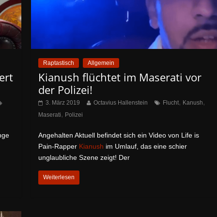
Raptastisch
Allgemein
ert
Kianush flüchtet im Maserati vor
der Polizei!
,
,
3. März 2019
Octavius Hallenstein
Flucht
Kanush
,
Maserati
Polizei
nge
Angehalten Aktuell befindet sich ein Video von Life is
Pain-Rapper
Kianush
im Umlauf, das eine schier
unglaubliche Szene zeigt! Der
Weiterlesen