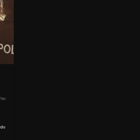
,
Fler
ido