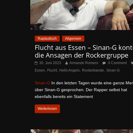
Raptastisch
Allgemein
Flucht aus Essen – Sinan-G kont
die Ansagen der Rockergruppe
30. Juni 2023
Armando Romero
0 Comment
,
,
,
,
Essen
Flucht
Hells Angels
Rockerbande
Sinan-G
Sinan-G
In den letzten Tagen wurde eine ganze Me
über Sinan-G gesprochen. Der Rapper selbst hat
ebenfalls bereits ein Statement
Weiterlesen