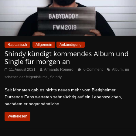
Raptastisch
Allgemein
Ankündigung
Shindy kündigt kommendes Album und
Single für morgen an
,
11. August 2021
Armando Romero
0 Comment
Album
im
,
schatten der feigenbäume
Shindy
Seit Monaten gab es nichts neues mehr vom Bietigheimer.
Dutzende Fans warteten sehnsüchtig auf ein Lebenszeichen,
nachdem er sogar sämtliche
Weiterlesen