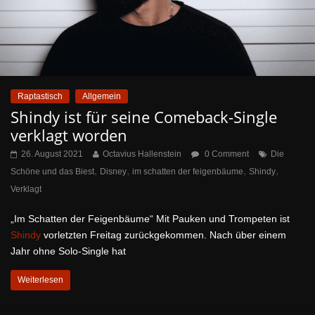
Raptastisch
Allgemein
Shindy ist für seine Comeback-Single
verklagt worden
26. August 2021
Octavius Hallenstein
0 Comment
Die
,
,
,
,
Schöne und das Biest
Disney
im schatten der feigenbäume
Shindy
Verklagt
„Im Schatten der Feigenbäume“ Mit Pauken und Trompeten ist
Shindy
vorletzten Freitag zurückgekommen. Nach über einem
Jahr ohne Solo-Single hat
Weiterlesen