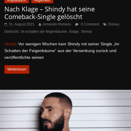
Raptastisch
Allgemein
Nach Klage – Shindy hat seine
Comeback-Single gelöscht
,
31. August 2021
Armando Romero
0 Comment
Disney
,
,
,
Gelöscht
im schatten der feigenbäume
Klage
Shindy
Shindy
Vor wenigen Wochen kam Shindy mit seiner Single „Im
Schatten der Feigenbäume“ aus der Versenkung zurück und
veröffentlichte seinen
Weiterlesen