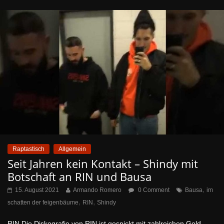
Raptastisch
Allgemein
Seit Jahren kein Kontakt – Shindy mit
Botschaft an RIN und Bausa
,
15. August 2021
Armando Romero
0 Comment
Bausa
im
,
,
schatten der feigenbäume
RIN
Shindy
RIN Die Diskografie von RIN ist gespickt mit zahlreichen Gold-