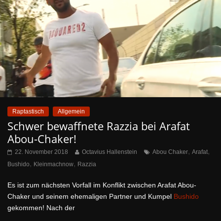
Raptastisch
Allgemein
Schwer bewaffnete Razzia bei Arafat
Abou-Chaker!
,
,
22. November 2018
Octavius Hallenstein
Abou Chaker
Arafat
,
,
Bushido
Kleinmachnow
Razzia
Es ist zum nächsten Vorfall im Konflikt zwischen Arafat Abou-
Chaker und seinem ehemaligen Partner und Kumpel
Bushido
gekommen! Nach der