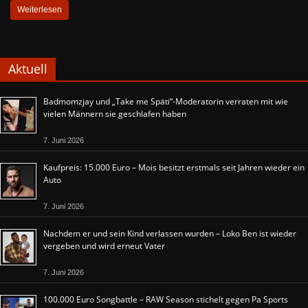
Weiterlesen
Aktuell
Badmomzjay und „Take me Späti“-Moderatorin verraten mit wie
vielen Männern sie geschlafen haben
7. Juni 2026
Kaufpreis: 15.000 Euro – Mois besitzt erstmals seit Jahren wieder ein
Auto
7. Juni 2026
Nachdem er und sein Kind verlassen wurden – Loko Ben ist wieder
vergeben und wird erneut Vater
7. Juni 2026
100.000 Euro Songbattle – RAW Season stichelt gegen Pa Sports