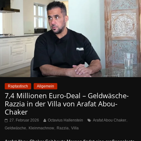
Raptastisch
Allgemein
7,4 Millionen Euro-Deal – Geldwäsche-
Razzia in der Villa von Arafat Abou-
Chaker
,
27. Februar 2026
Octavius Hallenstein
Arafat Abou Chaker
,
,
,
Geldwäsche
Kleinmachnow
Razzia
Villa