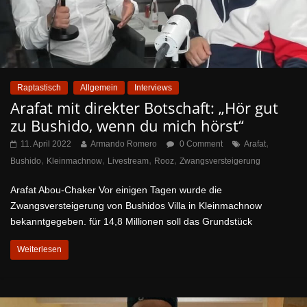
Raptastisch
Allgemein
Interviews
Arafat mit direkter Botschaft: „Hör gut
zu Bushido, wenn du mich hörst“
,
11. April 2022
Armando Romero
0 Comment
Arafat
,
,
,
,
Bushido
Kleinmachnow
Livestream
Rooz
Zwangsversteigerung
Arafat Abou-Chaker Vor einigen Tagen wurde die
Zwangsversteigerung von Bushidos Villa in Kleinmachnow
bekanntgegeben. für 14,8 Millionen soll das Grundstück
Weiterlesen