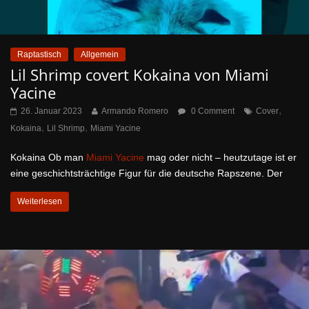
Raptastisch
Allgemein
Lil Shrimp covert Kokaina von Miami
Yacine
,
26. Januar 2023
Armando Romero
0 Comment
Cover
,
,
Kokaina
Lil Shrimp
Miami Yacine
Kokaina Ob man
Miami Yacine
mag oder nicht – heutzutage ist er
eine geschichtsträchtige Figur für die deutsche Rapszene. Der
Weiterlesen