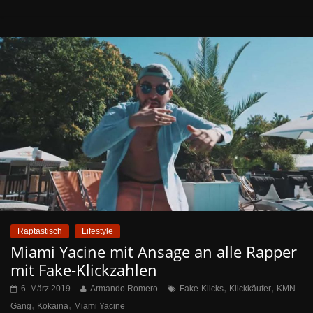
Raptastisch
Lifestyle
Miami Yacine mit Ansage an alle Rapper
mit Fake-Klickzahlen
,
,
6. März 2019
Armando Romero
Fake-Klicks
Klickkäufer
KMN
,
,
Gang
Kokaina
Miami Yacine