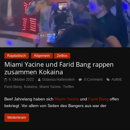
Raptastisch
Allgemein
Zeitlos
Miami Yacine und Farid Bang rappen
zusammen Kokaina
,
9. Oktober 2022
Octavius Hallenstein
0 Comment
Auftritt
,
,
,
Farid Bang
Kokaina
Miami Yacine
Treffen
Beef Jahrelang haben sich
Miami Yacine
und
Farid Bang
offen
bekriegt. Vor allem von Seiten des Bangers aus war der
Weiterlesen