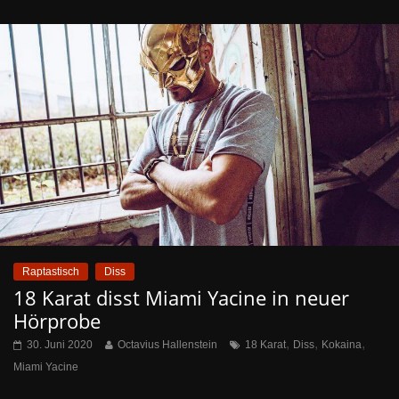
Raptastisch
Diss
18 Karat disst Miami Yacine in neuer
Hörprobe
,
,
,
30. Juni 2020
Octavius Hallenstein
18 Karat
Diss
Kokaina
Miami Yacine