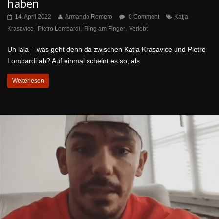
haben
14. April 2022
Armando Romero
0 Comment
Katja
,
,
,
Krasavice
Pietro Lombardi
Ring am Finger
Verlobt
Uh lala – was geht denn da zwischen Katja Krasavice und Pietro
Lombardi ab? Auf einmal scheint es so, als
Weiterlesen