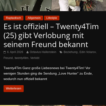
Raptastisch
Allgemein
Lifestyle
Es ist offiziell – Twenty4Tim
(25) gibt Verlobung mit
seinem Freund bekannt
,
,
6. April 2026
Octavius Hallenstein
Beziehung
Edin Volarov
,
,
Freund
twenty4tim
Verlobt
Twenty4Tim Ganz große Liebesnews bei Twenty4Tim! Vor
wenigen Stunden ging die Sendung „Love Hunter“ zu Ende,
wodurch nun offiziell bekannt
Weiterlesen