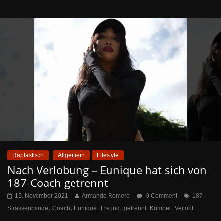
Raptastisch
Allgemein
Lifestyle
Nach Verlobung – Eunique hat sich von
187-Coach getrennt
15. November 2021
Armando Romero
0 Comment
187
,
,
,
,
,
,
Strassenbande
Coach
Eunique
Freund
getrennt
Kumpel
Verlobt