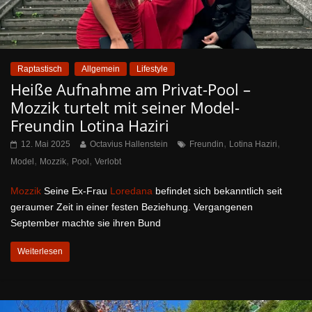
Raptastisch
Allgemein
Lifestyle
Heiße Aufnahme am Privat-Pool –
Mozzik turtelt mit seiner Model-
Freundin Lotina Haziri
,
,
12. Mai 2025
Octavius Hallenstein
Freundin
Lotina Haziri
,
,
,
Model
Mozzik
Pool
Verlobt
Mozzik
Seine Ex-Frau
Loredana
befindet sich bekanntlich seit
geraumer Zeit in einer festen Beziehung. Vergangenen
September machte sie ihren Bund
Weiterlesen