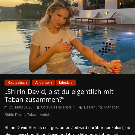
Raptastisch
Allgemein
Lifestyle
„Shirin David, bist du eigentlich mit
Taban zusammen?“
,
,
25. März 2026
Octavius Hallenstein
Beziehung
Manager
,
,
Shirin David
Taban
Verlobt
Shirin David Bereits seit geraumer Zeit wird darüber spekuliert, ob
etwas zwischen Shirin David und ihrem Manager Taban läuft.